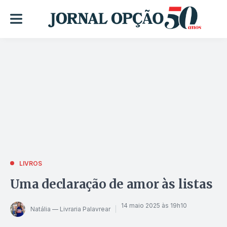
LIVROS
Uma declaração de amor às listas
14 maio 2025 às 19h10
Natália — Livraria Palavrear