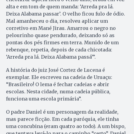
alta e em tom de quem manda: ‘Arreda pra lá.
Deixa Alabama passar’. O velho ficou fulo de ódio.
Mal amanheceu o dia, resolveu aplicar um
corretivo em Mané Jirau. Amarrou o negro no
pelourinho quase pendurado, deixando só as
pontas dos pés firmes em terra. Munido de um
rebenque, repetia, depois de cada chicotada:
‘Arreda pra lá. Deixa Alabama passá’”.
A história do juiz José Cortez de Lucena é
exemplar. Ele escreveu na cadeia de Uruaçu:
“Brasileiro! O lema é fechar cadeias e abrir
escolas. Nesta cidade, numa cadeia pública,
funciona uma escola primária”.
O padre Daniel é um personagem da realidade,
mas parece ficção. Em cada paróquia, ele tinha
uma concubina (eram quatro ao todo). A um bispo,
que tentava levá-lo para o caminho “certo”, Daniel