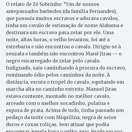
O relato de Zé Sobrinho: “Um de nossos
antepassados barbudos (da família Fernandes),
que possuía muitos escravos e adorava cavalos,
tinha um cavalo de estimação de nome Alabama e
destinara um escravo para zelar por ele. Uma
noite, altas horas, o velho levantou, foi até a
estrebaria e não encontrou o cavalo. Dirigiu-se à
senzala e também não encontrou Mané Jirau — o
negro encarregado de zelar pelo cavalo.
Indignado, saiu caminhando à procura do escravo,
ruminando ódio pelos caminhos da noite. À
distância, escuta o tropel do cavalo, equitando em
marcha alta no caminho estreito. Manoel Jirau
estava contente, montado no melhor cavalo,
arreado com o melhor socadinho, polaina e
espora de prata. Acima de tudo, tinha passado um
pedaço da noite com Miquilina, negra de seios
duros e coxas roliças. Sem atinar que podia
encontrar àquela hora o velho amo, brada em voz