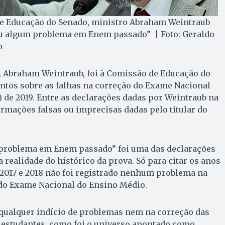
de Educação do Senado, ministro Abraham Weintraub
iu algum problema em Enem passado” | Foto: Geraldo
o
, Abraham Weintraub, foi à Comissão de Educação do
ntos sobre as falhas na correção do Exame Nacional
de 2019. Entre as declarações dadas por Weintraub na
nformações falsas ou imprecisas dadas pelo titular do
problema em Enem passado” foi uma das declarações
realidade do histórico da prova. Só para citar os anos
 2017 e 2018 não foi registrado nenhum problema na
 do Exame Nacional do Ensino Médio.
 qualquer indício de problemas nem na correção das
l estudantes, como foi o universo apontado como