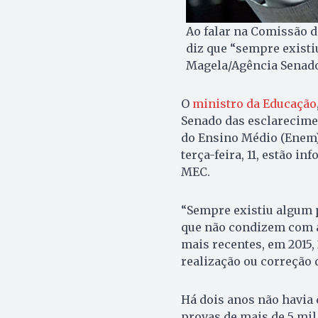
Ao falar na Comissão 
diz que “sempre exist
Magela/Agência Senad
O
ministro da Educação
Senado das esclarecime
do Ensino Médio (Enem) 
terça-feira, 11, estão i
MEC.
“Sempre existiu algum 
que não condizem com a 
mais recentes, em 2015,
realização ou correção
Há dois anos não havia
provas de mais de 5 mi