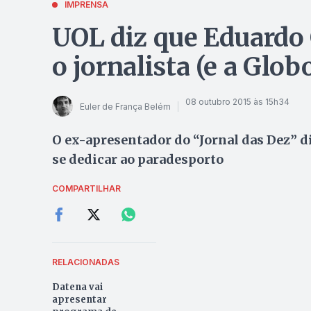
IMPRENSA
UOL diz que Eduardo 
o jornalista (e a Glo
08 outubro 2015 às 15h34
Euler de França Belém
O ex-apresentador do “Jornal das Dez” di
se dedicar ao paradesporto
COMPARTILHAR
RELACIONADAS
Datena vai
apresentar