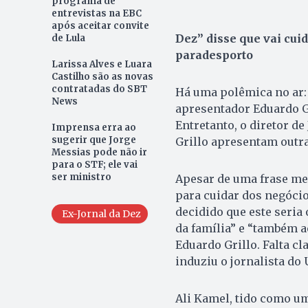
programa de
entrevistas na EBC
após aceitar convite
Dez” disse que vai cuid
de Lula
paradesporto
Larissa Alves e Luara
Castilho são as novas
contratadas do SBT
Há uma polêmica no ar: o
News
apresentador Eduardo Gr
Entretanto, o diretor d
Imprensa erra ao
sugerir que Jorge
Grillo apresentam outra
Messias pode não ir
para o STF; ele vai
ser ministro
Apesar de uma frase me
para cuidar dos negócio
decidido que este seri
Ex-Jornal da Dez
da família” e “também a
Eduardo Grillo. Falta cla
induziu o jornalista do 
Ali Kamel, tido como um