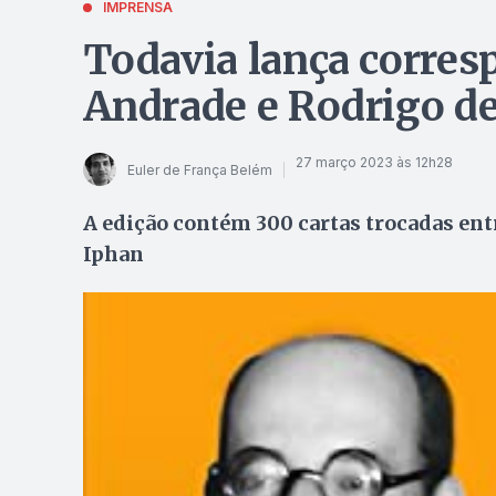
IMPRENSA
Todavia lança corres
Andrade e Rodrigo d
27 março 2023 às 12h28
Euler de França Belém
A edição contém 300 cartas trocadas entr
Iphan