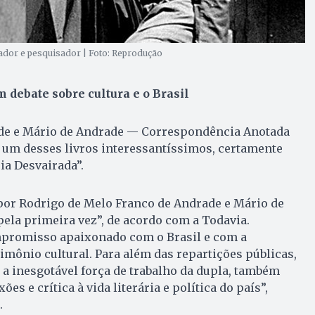
ador e pesquisador | Foto: Reprodução
 debate sobre cultura e o Brasil
ade e Mário de Andrade — Correspondência Anotada
é um desses livros interessantíssimos, certamente
eia Desvairada”.
por Rodrigo de Melo Franco de Andrade e Mário de
ela primeira vez”, de acordo com a Todavia.
romisso apaixonado com o Brasil e com a
imônio cultural. Para além das repartições públicas,
a inesgotável força de trabalho da dupla, também
xões e crítica à vida literária e política do país”,
.