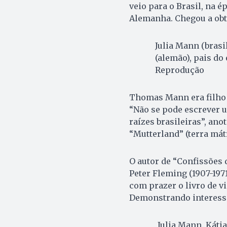
veio para o Brasil, na 
Alemanha. Chegou a obt
Julia Mann (bras
(alemão), pais do
Reprodução
Thomas Mann era filho d
“Não se pode escrever 
raízes brasileiras”, ano
“Mutterland” (terra mátr
O autor de “Confissões 
Peter Fleming (1907-1971
com prazer o livro de vi
Demonstrando interesse 
Julia Mann. Káti