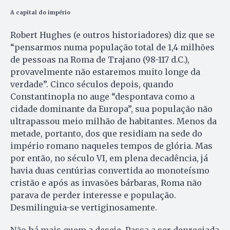
A capital do império
Robert Hughes (e outros historiadores) diz que se
“pensarmos numa população total de 1,4 milhões
de pessoas na Roma de Trajano (98-117 d.C.),
provavelmente não estaremos muito longe da
verdade”. Cinco séculos depois, quando
Constantinopla no auge “despontava como a
cidade dominante da Europa”, sua população não
ultrapassou meio milhão de habitantes. Menos da
metade, portanto, dos que residiam na sede do
império romano naqueles tempos de glória. Mas
por então, no século VI, em plena decadência, já
havia duas centúrias convertida ao monoteísmo
cristão e após as invasões bárbaras, Roma não
parava de perder interesse e população.
Desmilinguia-se vertiginosamente.
Não há mais quem a deseje. Passa a ser depreciada