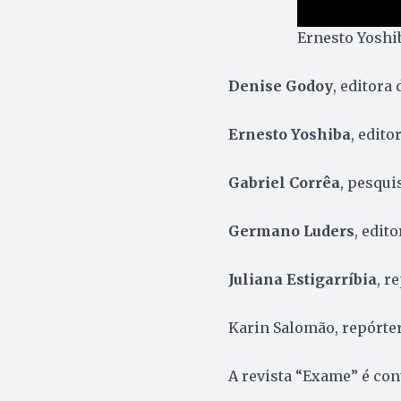
Ernesto Yoshi
Denise Godoy
, editora
Ernesto Yoshiba
, edito
Gabriel Corrêa
, pesqui
Germano Luders
, edito
Juliana Estigarríbia
, r
Karin Salomão, repórter
A revista “Exame” é con