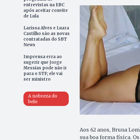
entrevistas na EBC
após aceitar convite
de Lula
Larissa Alves e Luara
Castilho são as novas
contratadas do SBT
News
Imprensa erra ao
sugerir que Jorge
Messias pode não ir
para o STF; ele vai
ser ministro
A nobreza do
belo
Aos 62 anos, Bruna Lom
sua boa forma física. Os