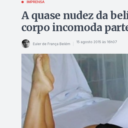
IMPRENSA
A quase nudez da be
corpo incomoda parte
15 agosto 2015 às 16h07
Euler de França Belém