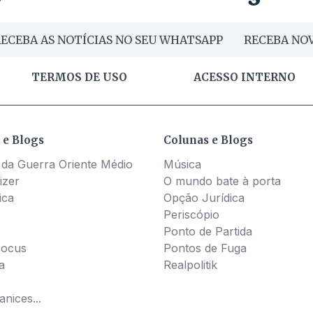
ECEBA AS NOTÍCIAS NO SEU WHATSAPP
RECEBA NOV
TERMOS DE USO
ACESSO INTERNO
 e Blogs
Colunas e Blogs
 da Guerra Oriente Médio
Música
izer
O mundo bate à porta
ica
Opção Jurídica
Periscópio
Ponto de Partida
Pocus
Pontos de Fuga
a
Realpolitik
nices...