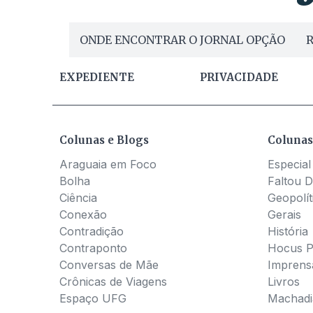
ONDE ENCONTRAR O JORNAL OPÇÃO
R
EXPEDIENTE
PRIVACIDADE
Colunas e Blogs
Colunas
Araguaia em Foco
Especial
Bolha
Faltou D
Ciência
Geopolít
Conexão
Gerais
Contradição
História
Contraponto
Hocus 
Conversas de Mãe
Imprens
Crônicas de Viagens
Livros
Espaço UFG
Machadia