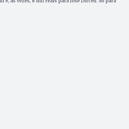
l e, às vezes, 8 mil reais para José Dirceu. Só para