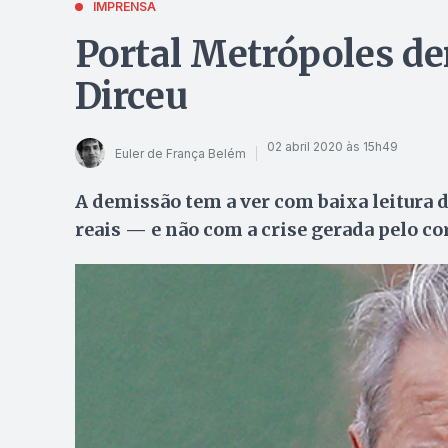
IMPRENSA
Portal Metrópoles de
Dirceu
02 abril 2020 às 15h49
Euler de França Belém
A demissão tem a ver com baixa leitura 
reais — e não com a crise gerada pelo c