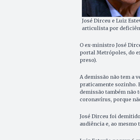
José Dirceu e Luiz Este
articulista por deficiê
O ex-ministro José Dirc
portal Metrópoles, do e
preso).
A demissão não tem a ve
praticamente sozinho. E
demissão também não te
coronavírus, porque não 
José Dirceu foi demitid
audiência e, ao mesmo t