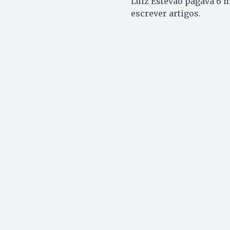
Luiz Estevão pagava 6 mi
escrever artigos.