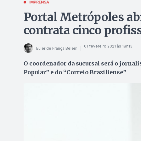
IMPRENSA
Portal Metrópoles ab
contrata cinco profis
01 fevereiro 2021 às 18h13
Euler de França Belém
O coordenador da sucursal será o jornali
Popular” e do “Correio Braziliense”