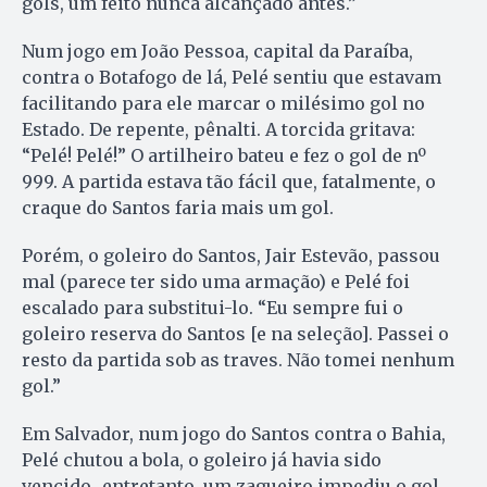
gols, um feito nunca alcançado antes.”
Num jogo em João Pessoa, capital da Paraíba,
contra o Botafogo de lá, Pelé sentiu que estavam
facilitando para ele marcar o milésimo gol no
Estado. De repente, pênalti. A torcida gritava:
“Pelé! Pelé!” O artilheiro bateu e fez o gol de nº
999. A partida estava tão fácil que, fatalmente, o
craque do Santos faria mais um gol.
Porém, o goleiro do Santos, Jair Estevão, passou
mal (parece ter sido uma armação) e Pelé foi
escalado para substitui-lo. “Eu sempre fui o
goleiro reserva do Santos [e na seleção]. Passei o
resto da partida sob as traves. Não tomei nenhum
gol.”
Em Salvador, num jogo do Santos contra o Bahia,
Pelé chutou a bola, o goleiro já havia sido
vencido…entretanto, um zagueiro impediu o gol.