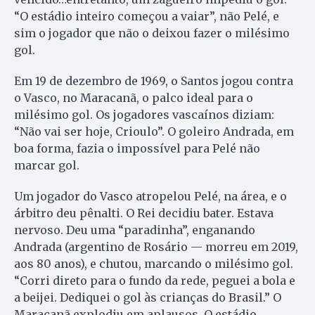
“O estádio inteiro começou a vaiar”, não Pelé, e
sim o jogador que não o deixou fazer o milésimo
gol.
Em 19 de dezembro de 1969, o Santos jogou contra
o Vasco, no Maracanã, o palco ideal para o
milésimo gol. Os jogadores vascaínos diziam:
“Não vai ser hoje, Crioulo”. O goleiro Andrada, em
boa forma, fazia o impossível para Pelé não
marcar gol.
Um jogador do Vasco atropelou Pelé, na área, e o
árbitro deu pênalti. O Rei decidiu bater. Estava
nervoso. Deu uma “paradinha”, enganando
Andrada (argentino de Rosário — morreu em 2019,
aos 80 anos), e chutou, marcando o milésimo gol.
“Corri direto para o fundo da rede, peguei a bola e
a beijei. Dediquei o gol às crianças do Brasil.” O
Maracanã explodiu em aplausos. O estádio