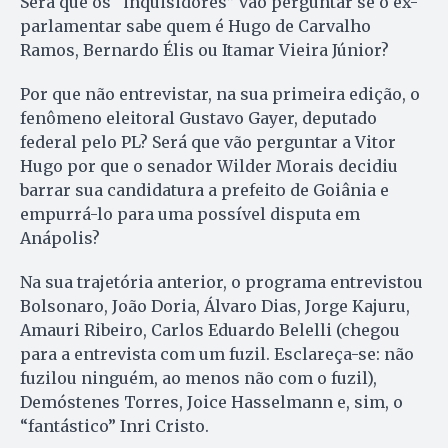
Será que os “inquisidores” vão perguntar se o ex-
parlamentar sabe quem é Hugo de Carvalho
Ramos, Bernardo Élis ou Itamar Vieira Júnior?
Por que não entrevistar, na sua primeira edição, o
fenômeno eleitoral Gustavo Gayer, deputado
federal pelo PL? Será que vão perguntar a Vitor
Hugo por que o senador Wilder Morais decidiu
barrar sua candidatura a prefeito de Goiânia e
empurrá-lo para uma possível disputa em
Anápolis?
Na sua trajetória anterior, o programa entrevistou
Bolsonaro, João Doria, Álvaro Dias, Jorge Kajuru,
Amauri Ribeiro, Carlos Eduardo Belelli (chegou
para a entrevista com um fuzil. Esclareça-se: não
fuzilou ninguém, ao menos não com o fuzil),
Demóstenes Torres, Joice Hasselmann e, sim, o
“fantástico” Inri Cristo.