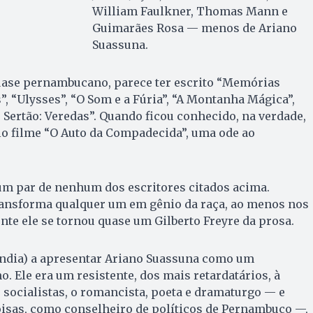
William Faulkner, Thomas Mann e
Guimarães Rosa — menos de Ariano
Suassuna.
quase pernambucano, parece ter escrito “Memórias
”, “Ulysses”, “O Som e a Fúria”, “A Montanha Mágica”,
 Sertão: Veredas”. Quando ficou conhecido, na verdade,
elo filme “O Auto da Compadecida”, uma ode ao
um par de nenhum dos escritores citados acima.
ansforma qualquer um em gênio da raça, ao menos nos
ente ele se tornou quase um Gilberto Freyre da prosa.
endia) a apresentar Ariano Suassuna como um
o. Ele era um resistente, dos mais retardatários, à
socialistas, o romancista, poeta e dramaturgo — e
isas, como conselheiro de políticos de Per­nambuco —,