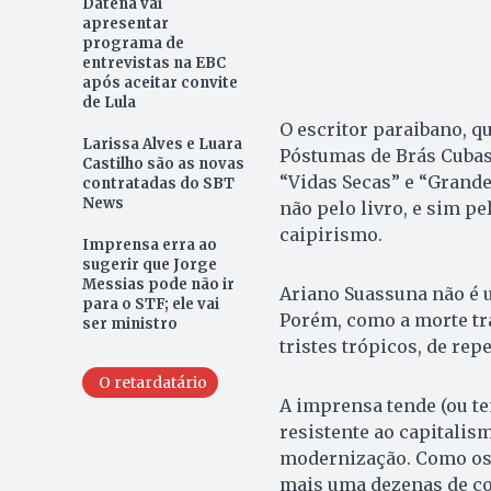
Datena vai
apresentar
programa de
entrevistas na EBC
após aceitar convite
de Lula
O escritor paraibano, 
Larissa Alves e Luara
Póstumas de Brás Cu­bas
Castilho são as novas
“Vidas Secas” e “Grande
contratadas do SBT
News
não pelo livro, e sim p
caipirismo.
Imprensa erra ao
sugerir que Jorge
Messias pode não ir
Ariano Suassuna não é 
para o STF; ele vai
Porém, como a morte tr
ser ministro
tristes trópicos, de rep
O retardatário
A imprensa tende (ou t
resistente ao capitalism
modernização. Como os 
mais uma dezenas de co