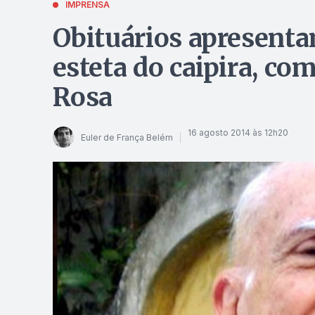
IMPRENSA
Obituários apresenta
esteta do caipira, co
Rosa
16 agosto 2014 às 12h20
Euler de França Belém