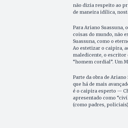
não dizia respeito ao p
de maneira idílica, nost
Para Ariano Suassuna, o
coisas do mundo, não exi
Suassuna, como o eterno
Ao estetizar o caipira,
maledicente, o escritor
“homem cordial”. Um M
Parte da obra de Arian
que há de mais avançad
é o caipira esperto — C
apresentado como “civil
(como padres, policiais)