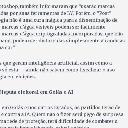
hotoshop, também informaram que “usarão marcas
as por suas ferramentas de IA”. Porém, o “Post”
ogia não é uma cura mágica para a disseminação de
s marcas d’água visíveis podem ser facilmente
s marcas d’água criptografadas incorporadas, que não
umano, podem ser distorcidas simplesmente virando as
a cor”.
s que geram inteligência artificial, assim como a
o só esta —, ainda não sabem como fiscalizar o uso
ia em eleições.
Disputa eleitoral em Goiás e AI
em Goiás e nos outros Estados, os partidos terão de
e contra a IA. Quem não o fizer será pego de surpresa.
ma rede de proteção, terá dificuldade de combater a