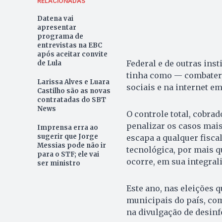
RELACIONADAS
Datena vai
apresentar
programa de
entrevistas na EBC
após aceitar convite
Federal e de outras inst
de Lula
tinha como — combater, 
Larissa Alves e Luara
sociais e na internet em
Castilho são as novas
contratadas do SBT
News
O controle total, cobrad
penalizar os casos mais
Imprensa erra ao
sugerir que Jorge
escapa a qualquer fiscal
Messias pode não ir
tecnológica, por mais q
para o STF; ele vai
ocorre, em sua integral
ser ministro
Este ano, nas eleições 
municipais do país, como
na divulgação de desin