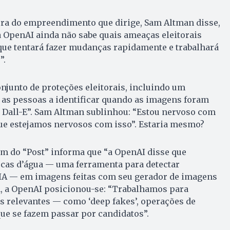
ura do empreendimento que dirige, Sam Altman disse,
 a OpenAI ainda não sabe quais ameaças eleitorais
que tentará fazer mudanças rapidamente e trabalhará
”.
junto de proteções eleitorais, incluindo um
as pessoas a identificar quando as imagens foram
 Dall-E”. Sam Altman sublinhou: “Estou nervoso com
que estejamos nervosos com isso”. Estaria mesmo?
 do “Post” informa que “a OpenAI disse que
cas d’água — uma ferramenta para detectar
r IA — em imagens feitas com seu gerador de imagens
, a OpenAI posicionou-se: “Trabalhamos para
os relevantes — como ‘deep fakes’, operações de
que se fazem passar por candidatos”.