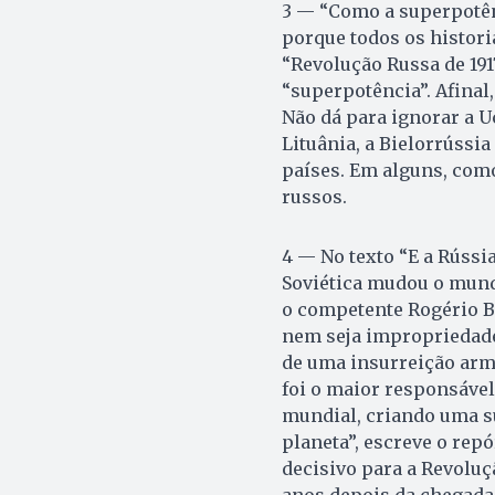
3 — “Como a superpotênc
porque todos os histor
“Revolução Russa de 191
“superpotência”. Afinal
Não dá para ignorar a Ucr
Lituânia, a Bielorrússia
países. Em alguns, como
russos.
4 — No texto “E a Rússi
Soviética mudou o mundo
o competente Rogério 
nem seja impropriedade
de uma insurreição arm
foi o maior responsáve
mundial, criando uma s
planeta”, escreve o repó
decisivo para a Revoluç
anos depois da chegada