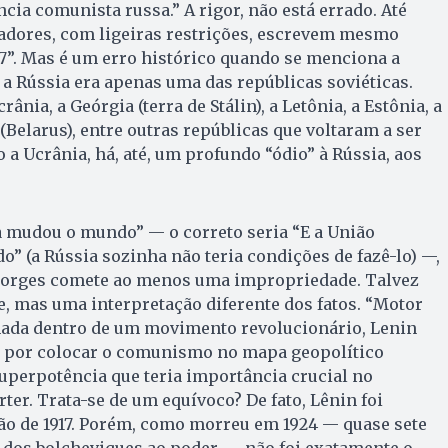
ia comunista russa.” A rigor, não está errado. Até
iadores, com ligeiras restrições, escrevem mesmo
7”. Mas é um erro histórico quando se menciona a
, a Rússia era apenas uma das repúblicas soviéticas.
ânia, a Geórgia (terra de Stálin), a Letônia, a Estônia, a
 (Belarus), entre outras repúblicas que voltaram a ser
 a Ucrânia, há, até, um profundo “ódio” à Rússia, aos
a mudou o mundo” — o correto seria “E a União
” (a Rússia sozinha não teria condições de fazê-lo) —,
Borges comete ao menos uma impropriedade. Talvez
, mas uma interpretação diferente dos fatos. “Motor
ada dentro de um movimento revolucionário, Lenin
l por colocar o comunismo no mapa geopolítico
uperpotência que teria importância crucial no
rter. Trata-se de um equívoco? De fato, Lênin foi
ão de 1917. Porém, como morreu em 1924 — quase sete
 dos bolcheviques ao poder —, não foi exatamente o