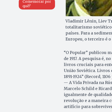
Comemorar por
quê?
Vladimir Lênin, Liev Tr
totalitarismo soviétic
países. Para a sedimen
Europeu, o terceiro é
“O Popular” publicou ma
de 1917. A pesquisa é, n
livros cruciais para en
União Soviética. Livro
1891-1924” (Record, 1106
— A Vida Privada na Rúss
Marcelo Schild e Ricard
igualmente de qualidade
revolução e a maneira 
artifício para sobreviver