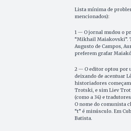
Lista mínima de proble
mencionados):
1 — O jornal mudou o p
“Mikhail Maiakovski”. 
Augusto de Campos, Aur
preferem grafar Maiakó
2 — O editor optou por 
deixando de acentuar Lê
historiadores começam a
Trotski, e sim Liev Tro
(como a 34) e tradutor
O nome do comunista ch
“t” é minúsculo. Em Cub
Batista.