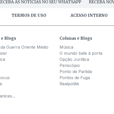
ECEBA AS NOTÍCIAS NO SEU WHATSAPP
RECEBA NOV
TERMOS DE USO
ACESSO INTERNO
 e Blogs
Colunas e Blogs
 da Guerra Oriente Médio
Música
izer
O mundo bate à porta
ica
Opção Jurídica
Periscópio
Ponto de Partida
Pocus
Pontos de Fuga
a
Realpolitik
nices...