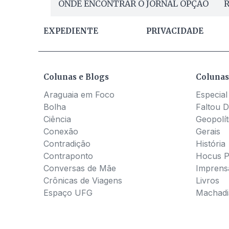
ONDE ENCONTRAR O JORNAL OPÇÃO
R
EXPEDIENTE
PRIVACIDADE
Colunas e Blogs
Colunas
Araguaia em Foco
Especial
Bolha
Faltou D
Ciência
Geopolít
Conexão
Gerais
Contradição
História
Contraponto
Hocus 
Conversas de Mãe
Imprens
Crônicas de Viagens
Livros
Espaço UFG
Machadia