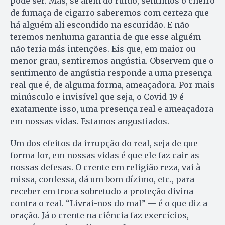
pode ser. Mas, se além do ruído, sentimos o cheiro
de fumaça de cigarro saberemos com certeza que
há alguém ali escondido na escuridão. E não
teremos nenhuma garantia de que esse alguém
não teria más intenções. Eis que, em maior ou
menor grau, sentiremos angústia. Observem que o
sentimento de angústia responde a uma presença
real que é, de alguma forma, ameaçadora. Por mais
minúsculo e invisível que seja, o Covid-19 é
exatamente isso, uma presença real e ameaçadora
em nossas vidas. Estamos angustiados.
Um dos efeitos da irrupção do real, seja de que
forma for, em nossas vidas é que ele faz cair as
nossas defesas. O crente em religião reza, vai à
missa, confessa, dá um bom dízimo, etc., para
receber em troca sobretudo a proteção divina
contra o real. “Livrai-nos do mal” — é o que diz a
oração. Já o crente na ciência faz exercícios,