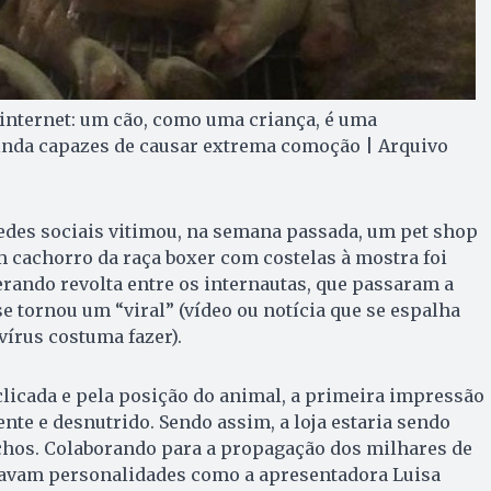
a internet: um cão, como uma criança, é uma
ainda capazes de causar extrema comoção | Arquivo
edes sociais vitimou, na semana passada, um pet shop
m cachorro da raça boxer com costelas à mostra foi
rando revolta entre os internautas, que passaram a
se tornou um “viral” (vídeo ou notícia que se espalha
írus costuma fazer).
clicada e pela posição do animal, a primeira impressão
ente e desnutrido. Sendo assim, a loja estaria sendo
chos. Colaborando para a propagação dos milhares de
avam personalidades como a apresentadora Luisa