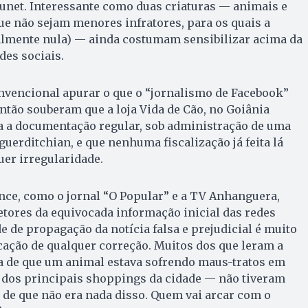
runet. Interessante como duas criaturas — animais e
que não sejam menores infratores, para os quais a
lmente nula) — ainda costumam sensibilizar acima da
des sociais.
nvencional apurar o que o “jornalismo de Facebook”
então souberam que a loja Vida de Cão, no Goiânia
a a documentação regular, sob administração de uma
guerditchian, e que nenhuma fiscalização já feita lá
er irregularidade.
nce, como o jornal “O Popular” e a TV Anhanguera,
etores da equivocada informação inicial das redes
e de propagação da notícia falsa e prejudicial é muito
cação de qualquer correção. Muitos dos que leram a
 a de que um animal estava sofrendo maus-tratos em
 dos principais shoppings da cidade — não tiveram
a de que não era nada disso. Quem vai arcar com o