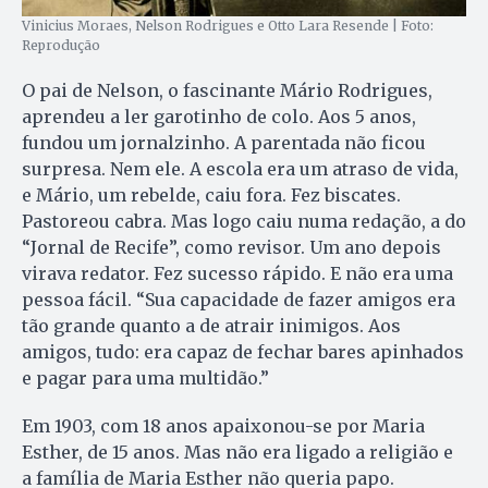
Vinicius Moraes, Nelson Rodrigues e Otto Lara Resende | Foto:
Reprodução
O pai de Nelson, o fascinante Mário Rodrigues,
aprendeu a ler garotinho de colo. Aos 5 anos,
fundou um jornalzinho. A parentada não ficou
surpresa. Nem ele. A escola era um atraso de vida,
e Mário, um rebelde, caiu fora. Fez biscates.
Pastoreou cabra. Mas logo caiu numa redação, a do
“Jornal de Recife”, como revisor. Um ano depois
virava redator. Fez sucesso rápido. E não era uma
pessoa fácil. “Sua capacidade de fazer amigos era
tão grande quanto a de atrair inimigos. Aos
amigos, tudo: era capaz de fechar bares apinhados
e pagar para uma multidão.”
Em 1903, com 18 anos apaixonou-se por Maria
Esther, de 15 anos. Mas não era ligado a religião e
a família de Maria Esther não queria papo.