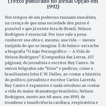
(Texto publicado no Jornal Opção em
1992)
Nos tempos de um poderoso tsunami moralista,
na crença de que uma sociedade dos puros é
possível e que já existe fora do Brasil, Nelson
Rodrigues é essencial. Por isso vale a pena
conhecer sua obra e, mesmo, sua vida — menos
insípida do que se imagina. É do balaco-escracho
a biografia “O Anjo Pornográfico — A Vida de
Nelson Rodrigues” (Companhia das Letras, 457
páginas), do jornalista e escritor Ruy Castro. Se
outros biógrafos são “frios” e pudicos, como o
brasilianista John F. W. Dulles, ao contar a história
do político, jornalista e escritor Carlos Lacerda,
Ruy Castro é expansivo e nada ortodoxo ao contar
a vida do maior dramaturgo brasileiro, Nelson
Rodrigues, morto aos 68 anos, em 1990, de
trombose e insuficiência cardíaca, respiratória e