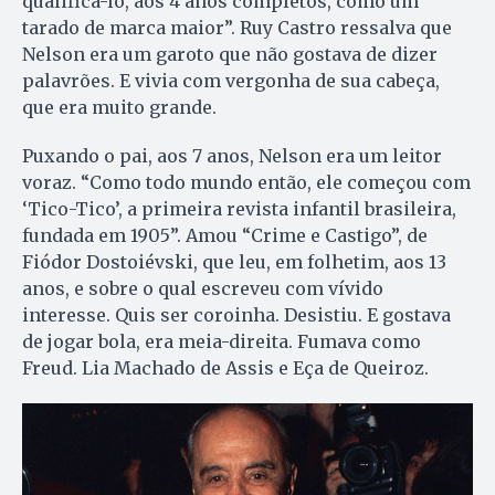
qualificá-lo, aos 4 anos completos, como um
tarado de marca maior”. Ruy Castro ressalva que
Nelson era um garoto que não gostava de dizer
palavrões. E vivia com vergonha de sua cabeça,
que era muito grande.
Puxando o pai, aos 7 anos, Nelson era um leitor
voraz. “Como todo mundo então, ele começou com
‘Tico-Tico’, a primeira revista infantil brasileira,
fundada em 1905”. Amou “Crime e Castigo”, de
Fiódor Dostoiévski, que leu, em folhetim, aos 13
anos, e sobre o qual escreveu com vívido
interesse. Quis ser coroinha. Desistiu. E gostava
de jogar bola, era meia-direita. Fumava como
Freud. Lia Machado de Assis e Eça de Queiroz.