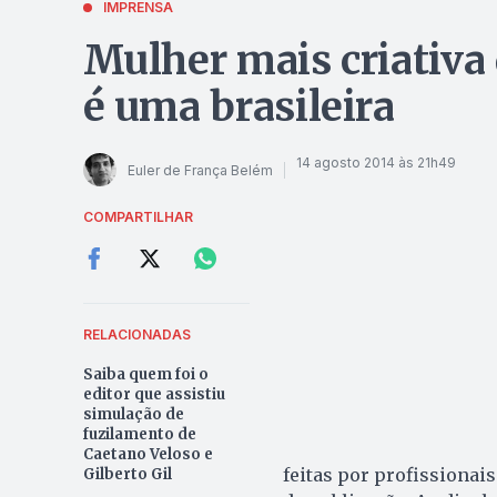
IMPRENSA
Mulher mais criativa
é uma brasileira
14 agosto 2014 às 21h49
Euler de França Belém
COMPARTILHAR
RELACIONADAS
Saiba quem foi o
editor que assistiu
simulação de
fuzilamento de
Caetano Veloso e
feitas por profissionai
Gilberto Gil