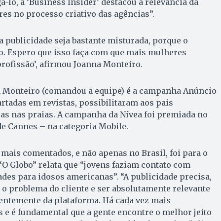
á-lo, a ‘Business Insider’ destacou a relevância da
es no processo criativo das agências”.
 publicidade seja bastante misturada, porque o
. Espero que isso faça com que mais mulheres
rofissão’, afirmou Joanna Monteiro.
a Monteiro (comandou a equipe) é a campanha Anúncio
artadas em revistas, possibilitaram aos pais
as nas praias. A campanha da Nívea foi premiada no
 de Cannes – na categoria Mobile.
 mais comentados, e não apenas no Brasil, foi para o
“O Globo” relata que “jovens faziam contato com
es para idosos americanas”. “A publicidade precisa,
 o problema do cliente e ser absolutamente relevante
entemente da plataforma. Há cada vez mais
 e é fundamental que a gente encontre o melhor jeito