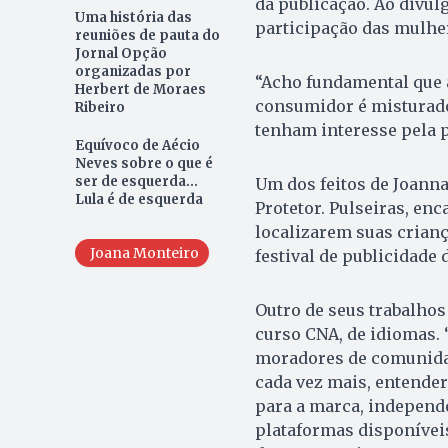
da publicação. Ao divulg
Uma história das
participação das mulher
reuniões de pauta do
Jornal Opção
organizadas por
“Acho fundamental que a
Herbert de Moraes
consumidor é misturado
Ribeiro
tenham interesse pela p
Equívoco de Aécio
Neves sobre o que é
ser de esquerda...
Um dos feitos de Joann
Lula é de esquerda
Protetor. Pulseiras, enc
localizarem suas crianç
Joana Monteiro
festival de publicidade
Outro de seus trabalhos
curso CNA, de idiomas. 
moradores de comunidad
cada vez mais, entender
para a marca, independ
plataformas disponíveis