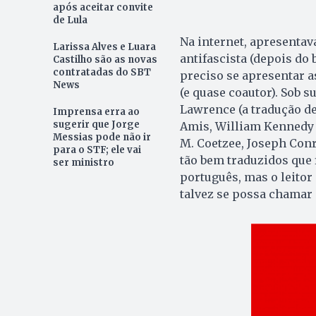
após aceitar convite
de Lula
Na internet, apresentav
Larissa Alves e Luara
antifascista (depois do
Castilho são as novas
contratadas do SBT
preciso se apresentar as
News
(e quase coautor). Sob s
Lawrence (a tradução de
Imprensa erra ao
sugerir que Jorge
Amis, William Kennedy (
Messias pode não ir
M. Coetzee, Joseph Con
para o STF; ele vai
tão bem traduzidos que
ser ministro
português, mas o leitor
talvez se possa chamar d