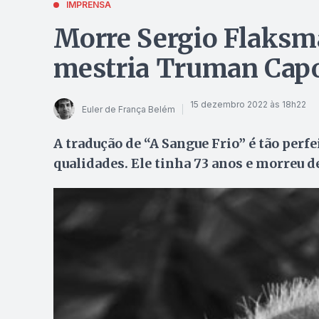
IMPRENSA
Morre Sergio Flaksm
mestria Truman Capot
15 dezembro 2022 às 18h22
Euler de França Belém
A tradução de “A Sangue Frio” é tão perf
qualidades. Ele tinha 73 anos e morreu 