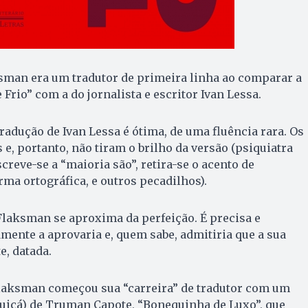
ksman era um tradutor de primeira linha ao comparar a
Frio” com a do jornalista e escritor Ivan Lessa.
radução de Ivan Lessa é ótima, de uma fluência rara. Os
, portanto, não tiram o brilho da versão (psiquiatra
screve-se a “maioria são”, retira-se o acento de
rma ortográfica, e outros pecadilhos).
 Flaksman se aproxima da perfeição. É precisa e
amente a aprovaria e, quem sabe, admitiria que a sua
e, datada.
laksman começou sua “carreira” de tradutor com um
uiçá) de Truman Capote, “Bonequinha de Luxo”, que