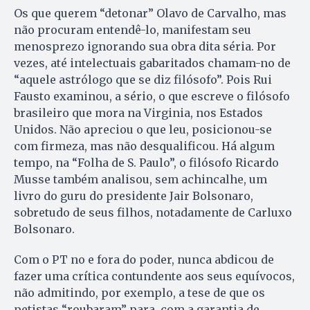
Os que querem “detonar” Olavo de Carvalho, mas
não procuram entendê-lo, manifestam seu
menosprezo ignorando sua obra dita séria. Por
vezes, até intelectuais gabaritados chamam-no de
“aquele astrólogo que se diz filósofo”. Pois Rui
Fausto examinou, a sério, o que escreve o filósofo
brasileiro que mora na Virginia, nos Estados
Unidos. Não apreciou o que leu, posicionou-se
com firmeza, mas não desqualificou. Há algum
tempo, na “Folha de S. Paulo”, o filósofo Ricardo
Musse também analisou, sem achincalhe, um
livro do guru do presidente Jair Bolsonaro,
sobretudo de seus filhos, notadamente de Carluxo
Bolsonaro.
Com o PT no e fora do poder, nunca abdicou de
fazer uma crítica contundente aos seus equívocos,
não admitindo, por exemplo, a tese de que os
petistas “roubaram” para, com a garantia de