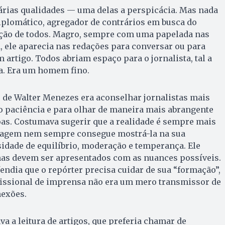
árias qualidades — uma delas a perspicácia. Mas nada
iplomático, agregador de contrários em busca do
ação de todos. Magro, sempre com uma papelada nas
 ele aparecia nas redações para conversar ou para
 artigo. Todos abriam espaço para o jornalista, tal a
za. Era um homem fino.
 de Walter Menezes era aconselhar jornalistas mais
o paciência e para olhar de maneira mais abrangente
oas. Costumava sugerir que a realidade é sempre mais
tagem nem sempre consegue mostrá-la na sua
sidade de equilíbrio, moderação e temperança. Ele
mas devem ser apresentados com as nuances possíveis.
endia que o repórter precisa cuidar de sua “formação”,
ofissional de imprensa não era um mero transmissor de
nexões.
a a leitura de artigos, que preferia chamar de