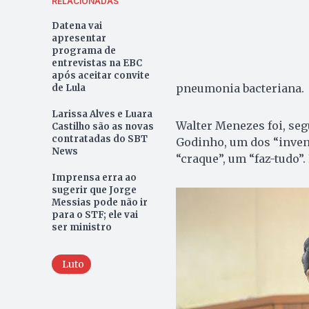
RELACIONADAS
Datena vai
apresentar
programa de
entrevistas na EBC
após aceitar convite
pneumonia bacteriana.
de Lula
Larissa Alves e Luara
Walter Menezes foi, seg
Castilho são as novas
contratadas do SBT
Godinho, um dos “inven
News
“craque”, um “faz-tudo”.
Imprensa erra ao
sugerir que Jorge
Messias pode não ir
para o STF; ele vai
ser ministro
Luto