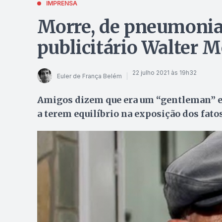
IMPRENSA
Morre, de pneumonia, 
publicitário Walter 
22 julho 2021 às 19h32
Euler de França Belém
Amigos dizem que era um “gentleman” e 
a terem equilíbrio na exposição dos fato