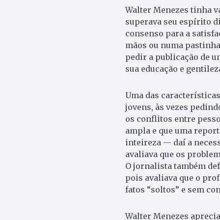
Walter Menezes tinha v
superava seu espírito d
consenso para a satisf
mãos ou numa pastinha,
pedir a publicação de um
sua educação e gentile
Uma das características
jovens, às vezes pedind
os conflitos entre pess
ampla e que uma repor
inteireza — daí a neces
avaliava que os proble
O jornalista também def
pois avaliava que o pr
fatos “soltos” e sem co
Walter Menezes apreciav