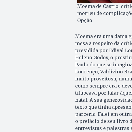
Moema de Castro, crític
morreu de complicações
Opção
Moema era uma dama gen
mesa a respeito da críti
presidida por Edival Lo
Heleno Godoy, o presti
Paulo do que se imagina
Lourenço, Valdivino Braz
muito proveitosa, numa 
como sempre era e deve
titubeava por falar àqu
natal. A sua generosida
texto que tinha apresen
parceria. Falei em outr
o prefácio de seu livro
entrevistas e palestras 