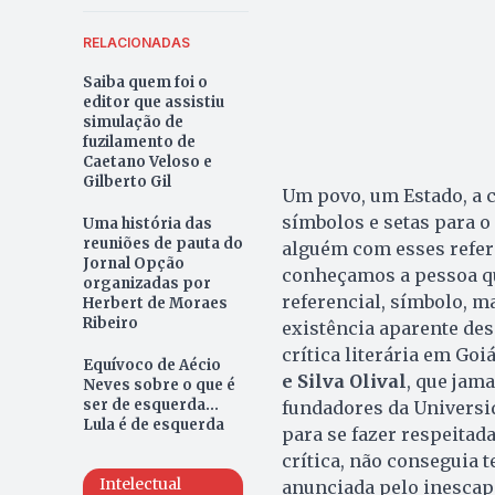
RELACIONADAS
Saiba quem foi o
editor que assistiu
simulação de
fuzilamento de
Caetano Veloso e
Gilberto Gil
Um povo, um Estado, a 
símbolos e setas para o
Uma história das
reuniões de pauta do
alguém com esses refer
Jornal Opção
conheçamos a pessoa qu
organizadas por
referencial, símbolo, 
Herbert de Moraes
Ribeiro
existência aparente des
crítica literária em Go
Equívoco de Aécio
e Silva Olival
, que jam
Neves sobre o que é
ser de esquerda...
fundadores da Universid
Lula é de esquerda
para se fazer respeitada
crítica, não conseguia 
Intelectual
anunciada pelo inescapáv