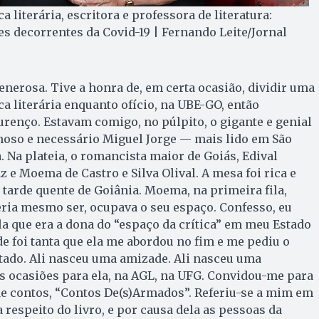
a literária, escritora e professora de literatura:
 decorrentes da Covid-19 | Fernando Leite/Jornal
erosa. Tive a honra de, em certa ocasião, dividir uma
ca literária enquanto ofício, na UBE-GO, então
urenço. Estavam comigo, no púlpito, o gigante e genial
moso e necessário Miguel Jorge — mais lido em São
. Na plateia, o romancista maior de Goiás, Edival
 e Moema de Castro e Silva Olival. A mesa foi rica e
tarde quente de Goiânia. Moema, na primeira fila,
ria mesmo ser, ocupava o seu espaço. Confesso, eu
ela que era a dona do “espaço da crítica” em meu Estado
de foi tanta que ela me abordou no fim e me pediu o
tado. Ali nasceu uma amizade. Ali nasceu uma
as ocasiões para ela, na AGL, na UFG. Convidou-me para
 de contos, “Contos De(s)Armados”. Referiu-se a mim em
a respeito do livro, e por causa dela as pessoas da