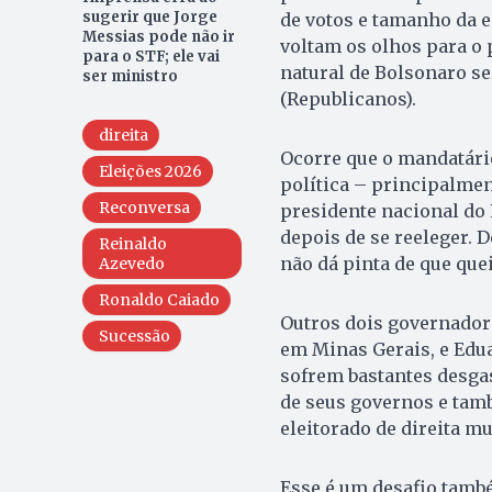
sugerir que Jorge
de votos e tamanho da 
Messias pode não ir
voltam os olhos para o p
para o STF; ele vai
natural de Bolsonaro se
ser ministro
(Republicanos).
direita
Ocorre que o mandatári
Eleições 2026
política – principalment
Reconversa
presidente nacional do 
depois de se reeleger. D
Reinaldo
não dá pinta de que que
Azevedo
Ronaldo Caiado
Outros dois governadore
Sucessão
em Minas Gerais, e Edua
sofrem bastantes desgas
de seus governos e tam
eleitorado de direita mu
Esse é um desafio tamb