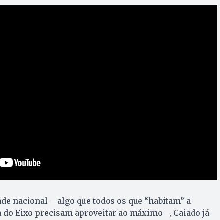
ade nacional – algo que todos os que “habitam” a
a do Eixo precisam aproveitar ao máximo –, Caiado já