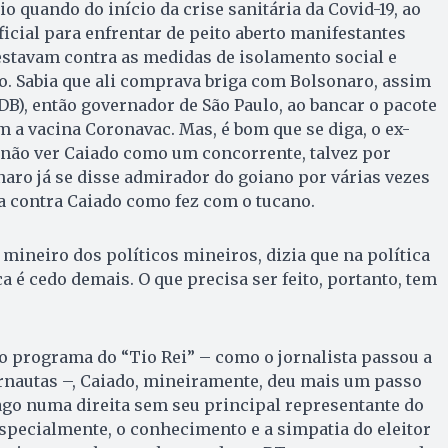
o quando do início da crise sanitária da Covid-19, ao
ficial para enfrentar de peito aberto manifestantes
estavam contra as medidas de isolamento social e
. Sabia que ali comprava briga com Bolsonaro, assim
DB), então governador de São Paulo, ao bancar o pacote
m a vacina Coronavac. Mas, é bom que se diga, o ex-
 não ver Caiado como um concorrente, talvez por
aro já se disse admirador do goiano por várias vezes
ba contra Caiado como fez com o tucano.
mineiro dos políticos mineiros, dizia que na política
ca é cedo demais. O que precisa ser feito, portanto, tem
o programa do “Tio Rei” – como o jornalista passou a
rnautas –, Caiado, mineiramente, deu mais um passo
ago numa direita sem seu principal representante do
pecialmente, o conhecimento e a simpatia do eleitor