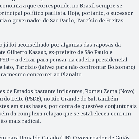
economia a que corresponde, no Brasil sempre se
rincipal político paulista. Hoje, portanto, o sucessor
ria o governador de São Paulo, Tarcísio de Freitas
o já foi aconselhado por algumas das raposas da
e Gilberto Kassab, ex-prefeito de São Paulo e
PSD – a deixar para pensar na cadeira presidencial
e fato, Tarcísio (talvez para não confrontar Bolsonaro)
ira mesmo concorrer ao Planalto.
s de Estados bastante influentes, Romeu Zema (Novo),
rdo Leite (PSDB), no Rio Grande do Sul, também
tes em suas bases, por conta de questões conjunturais
bém da complexa relação que se estabeleceu com um
ito mais radical.
ém para Ronaldo Caiado (UB). O governador de Goiás