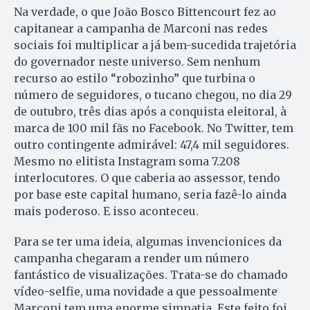
Na verdade, o que João Bosco Bittencourt fez ao
capitanear a campanha de Marconi nas redes
sociais foi multiplicar a já bem-sucedida trajetória
do governador neste universo. Sem nenhum
recurso ao estilo “robozinho” que turbina o
número de seguidores, o tucano chegou, no dia 29
de outubro, três dias após a conquista eleitoral, à
marca de 100 mil fãs no Facebook. No Twitter, tem
outro contingente admirável: 47,4 mil seguidores.
Mesmo no elitista Instagram soma 7.208
interlocutores. O que caberia ao assessor, tendo
por base este capital humano, seria fazê-lo ainda
mais poderoso. E isso aconteceu.
Para se ter uma ideia, algumas invencionices da
campanha chegaram a render um número
fantástico de visualizações. Trata-se do chamado
vídeo-selfie, uma novidade a que pessoalmente
Marconi tem uma enorme simpatia. Este feito foi