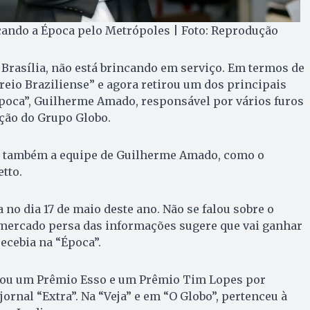
ando a Época pelo Metrópoles | Foto: Reprodução
 Brasília, não está brincando em serviço. Em termos de
rreio Braziliense” e agora retirou um dos principais
Época”, Guilherme Amado, responsável por vários furos
ação do Grupo Globo.
u também a equipe de Guilherme Amado, como o
tto.
a no dia 17 de maio deste ano. Não se falou sobre o
O mercado persa das informações sugere que vai ganhar
recebia na “Época”.
u um Prêmio Esso e um Prêmio Tim Lopes por
ornal “Extra”. Na “Veja” e em “O Globo”, pertenceu à