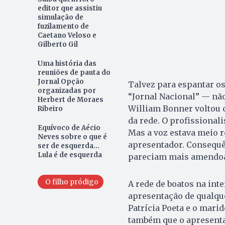
editor que assistiu
simulação de
fuzilamento de
Caetano Veloso e
Gilberto Gil
Uma história das
reuniões de pauta do
Jornal Opção
Talvez para espantar os
organizadas por
“Jornal Nacional” — não
Herbert de Moraes
William Bonner voltou 
Ribeiro
da rede. O profissionali
Equívoco de Aécio
Mas a voz estava meio r
Neves sobre o que é
apresentador. Consequênc
ser de esquerda...
Lula é de esquerda
pareciam mais amendoa
O filho pródigo
A rede de boatos na inte
apresentação de qualqu
Patrícia Poeta e o mari
também que o apresentad