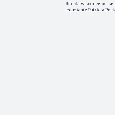
Renata Vas­concelos, s
esfuziante Patrícia Poet