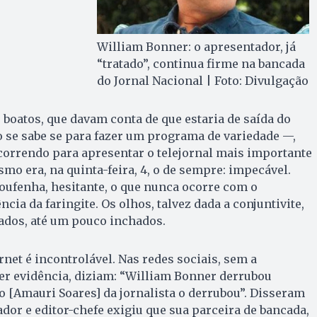
William Bonner: o apresentador, já
“tratado”, continua firme na bancada
do Jornal Nacional | Foto: Divulgação
 boatos, que davam conta de que estaria de saída do
 se sabe se para fazer um programa de variedade —,
correndo para apresentar o telejornal mais importante
smo era, na quinta-feira, 4, o de sempre: impecável.
oufenha, hesitante, o que nunca ocorre com o
ia da faringite. Os olhos, talvez dada a conjuntivite,
dos, até um pouco inchados.
rnet é incontrolável. Nas redes sociais, sem a
er evidência, diziam: “William Bonner derrubou
do [Amauri Soares] da jornalista o derrubou”. Disseram
or e editor-chefe exigiu que sua parceira de bancada,