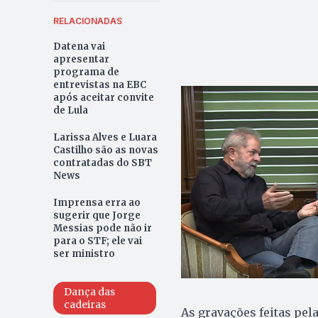
RELACIONADAS
Datena vai
apresentar
programa de
entrevistas na EBC
após aceitar convite
de Lula
Larissa Alves e Luara
Castilho são as novas
contratadas do SBT
News
Imprensa erra ao
sugerir que Jorge
Messias pode não ir
para o STF; ele vai
ser ministro
Dança das
cadeiras
As gravações feitas pela