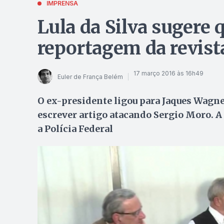
IMPRENSA
Lula da Silva sugere 
reportagem da revist
17 março 2016 às 16h49
Euler de França Belém
O ex-presidente ligou para Jaques Wagner
escrever artigo atacando Sergio Moro. A r
a Polícia Federal