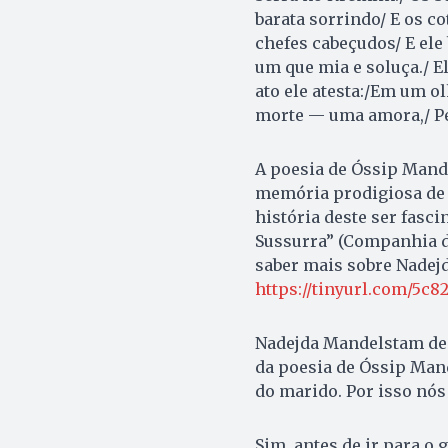
barata sorrindo/ E os co
chefes cabeçudos/ E ele
um que mia e soluça./ E
ato ele atesta:/Em um ol
morte — uma amora,/ Pe
A poesia de Óssip Mand
memória prodigiosa de 
história deste ser fasc
Sussurra” (Companhia das
saber mais sobre Nadejd
https://tinyurl.com/5c8
Nadejda Mandelstam dec
da poesia de Óssip Man
do marido. Por isso nós 
Sim, antes de ir para o