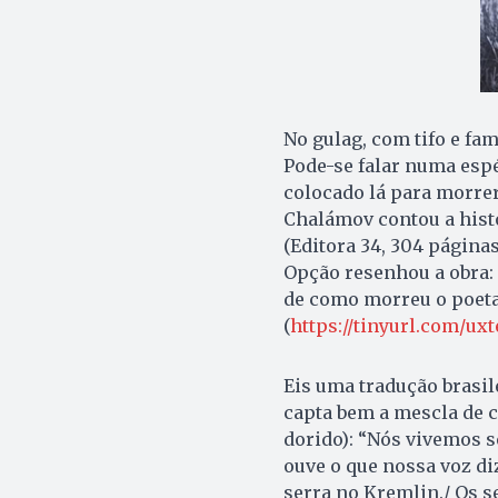
No gulag, com tifo e fa
Pode-se falar numa espé
colocado lá para morrer
Chalámov contou a histó
(Editora 34, 304 páginas
Opção resenhou a obra:
de como morreu o poet
(
https://tinyurl.com/ux
Eis uma tradução brasile
capta bem a mescla de 
dorido): “Nós vivemos s
ouve o que nossa voz di
serra no Kremlin./ Os s