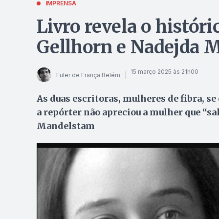
IMPRENSA
Livro revela o histór
Gellhorn e Nadejda
15 março 2025 às 21h00
Euler de França Belém
As duas escritoras, mulheres de fibra, 
a repórter não apreciou a mulher que “sa
Mandelstam