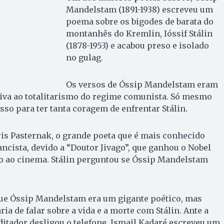
Mandelstam (1891-1938) escreveu um
poema sobre os bigodes de barata do
montanhês do Kremlin, Ióssif Stálin
(1878-1953) e acabou preso e isolado
no gulag.
Os versos de Óssip Mandelstam eram
siva ao totalitarismo do regime comunista. Só mesmo
sso para ter tanta coragem de enfrentar Stálin.
ris Pasternak, o grande poeta que é mais conhecido
cista, devido a “Doutor Jivago”, que ganhou o Nobel
ado ao cinema. Stálin perguntou se Óssip Mandelstam
que Óssip Mandelstam era um gigante poético, mas
ria de falar sobre a vida e a morte com Stálin. Ante a
 ditador desligou o telefone. Ismail Kadaré escreveu um