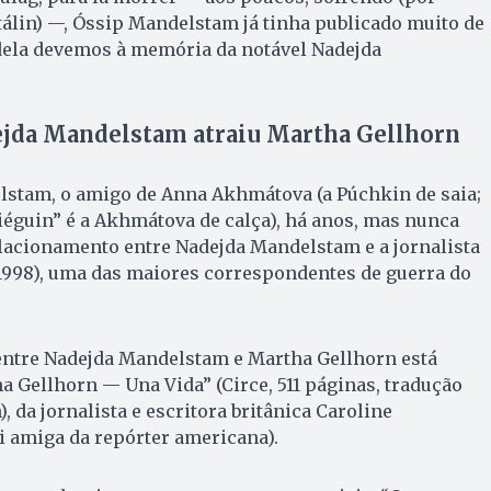
Stálin) —, Óssip Mandelstam já tinha publicado muito de
 dela devemos à memória da notável Nadejda
ejda Mandelstam atraiu Martha Gellhorn
lstam, o amigo de Anna Akhmátova (a Púchkin de saia;
iéguin” é a Akhmátova de calça), há anos, mas nunca
elacionamento entre Nadejda Mandelstam e a jornalista
1998), uma das maiores correspondentes de guerra do
 entre Nadejda Mandelstam e Martha Gellhorn está
ha Gellhorn — Una Vida” (Circe, 511 páginas, tradução
, da jornalista e escritora britânica Caroline
i amiga da repórter americana).