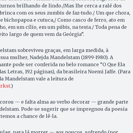
turnos brilhando de lindo./Mas lhe cerca a ralé dos
 brinca com os seus zumbis de faz-tudo./ Um que chora,
le bichopapoa e cutuca,/ Como casco de ferro, ato em
ho, em um cílio, em um púbis, na testa./ Toda pena de
ito largo de quem vem da Geórgia”.
elstam sobreviveu graças, em larga medida, à
sua mulher, Nadejda Mandelstam (1899-1980). A
inante pode ser conferida no belo romance “O Que Ela
 Letras, 192 páginas), da brasileira Noemi Jaffe. (Para
a Mandelstam vale a leitura de
2rkst
.)
orou — e falta alma ao verbo decorar — grande parte
delstam. Pode-se sugerir que se impregnou da poesia
temos a chance de lê-la.
 gulag, para lá morrer — aos poucos, sofrendo (por