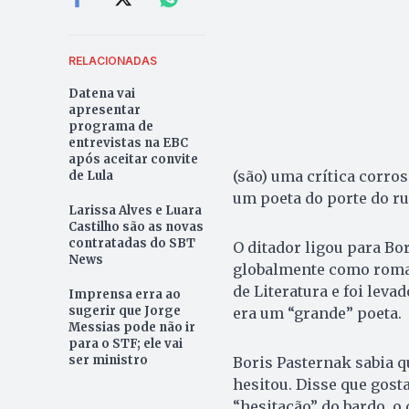
RELACIONADAS
Datena vai
apresentar
programa de
entrevistas na EBC
após aceitar convite
(são) uma crítica corro
de Lula
um poeta do porte do ru
Larissa Alves e Luara
Castilho são as novas
contratadas do SBT
O ditador ligou para Bo
News
globalmente como roman
de Literatura e foi lev
Imprensa erra ao
sugerir que Jorge
era um “grande” poeta.
Messias pode não ir
para o STF; ele vai
ser ministro
Boris Pasternak sabia 
hesitou. Disse que gosta
“hesitação” do bardo, o