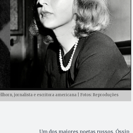
lhorn, jornalista e escritora americana | Fotos: Reproduções
Um dos maiores poetas russos, Óssip