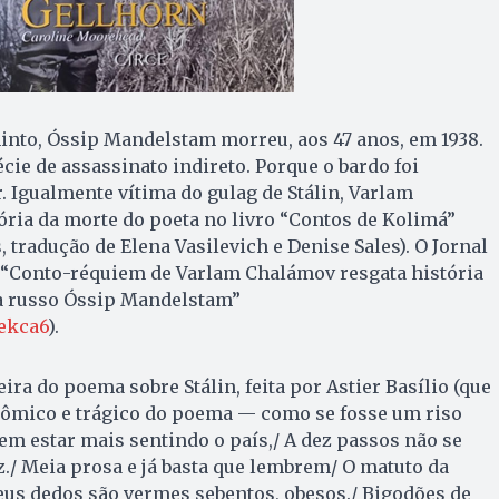
minto, Óssip Mandelstam morreu, aos 47 anos, em 1938.
cie de assassinato indireto. Porque o bardo foi
. Igualmente vítima do gulag de Stálin, Varlam
ria da morte do poeta no livro “Contos de Kolimá”
, tradução de Elena Vasilevich e Denise Sales). O Jornal
 “Conto-réquiem de Varlam Chalámov resgata história
a russo Óssip Mandelstam”
tekca6
).
ira do poema sobre Stálin, feita por Astier Basílio (que
cômico e trágico do poema — como se fosse um riso
em estar mais sentindo o país,/ A dez passos não se
z./ Meia prosa e já basta que lembrem/ O matuto da
eus dedos são vermes sebentos, obesos./ Bigodões de