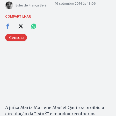
16 setembro 2014 às 11h06
Euler de França Belém
COMPARTILHAR
Censura
A juíza Maria Marlene Maciel Queiroz proibiu a
circulação da “IstoÉ” e mandou recolher os