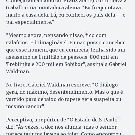
Começaram a namorar. Franz Stangl continuava a
trabalhar na montadora alemã. “Eu frequentava
muito a casa dela. Lá, eu conheci os pais dela — o
pai especialmente.”
“Mesmo agora, pensando nisso, fico com
calafrios. É inimaginável. Eu não posso conceber
que esse homem, que eu conhecia, tenha sido um
assassino de 1 milhão de pessoas. 800 mil em
Treblinka e 200 mil em Sobibor”, assinala Gabriel
Waldman.
No livro, Gabriel Waldman escreve: “O diálogo
gera, no máximo, desentendimento. Mas o que é
varrido para debaixo do tapete gera suspeita ou
mesmo rancor”.
Perceptiva, a repórter de “O Estado de S. Paulo”
diz: “Às vezes, a dor nos afunda, mas o senhor
parece ter uma leveza ao falar. Como encontrou