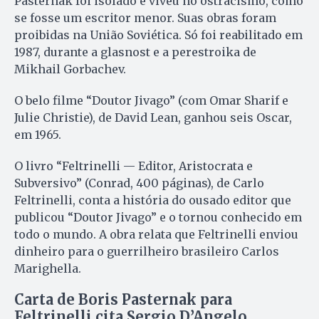
Pasternak foi isolado e viveu no ostracismo, como
se fosse um escritor menor. Suas obras foram
proibidas na União Soviética. Só foi reabilitado em
1987, durante a glasnost e a perestroika de
Mikhail Gorbachev.
O belo filme “Doutor Jivago” (com Omar Sharif e
Julie Christie), de David Lean, ganhou seis Oscar,
em 1965.
O livro “Feltrinelli — Editor, Aristocrata e
Subversivo” (Conrad, 400 páginas), de Carlo
Feltrinelli, conta a história do ousado editor que
publicou “Doutor Jivago” e o tornou conhecido em
todo o mundo. A obra relata que Feltrinelli enviou
dinheiro para o guerrilheiro brasileiro Carlos
Marighella.
Carta de Boris Pasternak para
Feltrinelli cita Sergio D’Angelo