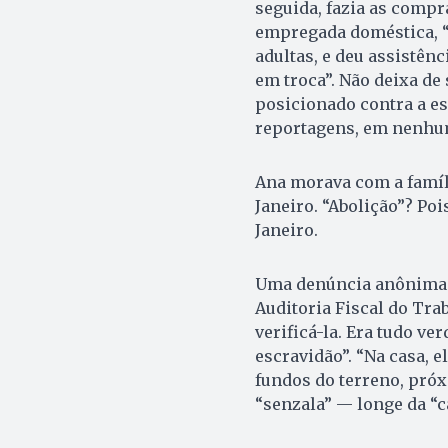
seguida, fazia as comp
empregada doméstica, “a
adultas, e deu assistênc
em troca”. Não deixa de
posicionado contra a es
reportagens, em nenhum
Ana morava com a famíli
Janeiro. “Abolição”? Poi
Janeiro.
Uma denúncia anônima re
Auditoria Fiscal do Tra
verificá-la. Era tudo ve
escravidão”. “Na casa, 
fundos do terreno, próx
“senzala” — longe da “c