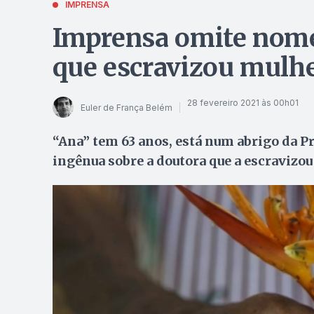
IMPRENSA
Imprensa omite nome
que escravizou mulhe
28 fevereiro 2021 às 00h01
Euler de França Belém
“Ana” tem 63 anos, está num abrigo da Pr
ingênua sobre a doutora que a escravizou