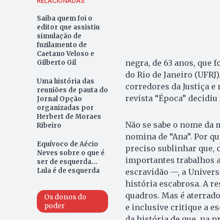
RELACIONADAS
Saiba quem foi o
editor que assistiu
simulação de
fuzilamento de
Caetano Veloso e
negra, de 63 anos, que 
Gilberto Gil
do Rio de Janeiro (UFRJ
Uma história das
corredores da Justiça e
reuniões de pauta do
revista “Época” decidiu 
Jornal Opção
organizadas por
Herbert de Moraes
Não se sabe o nome da m
Ribeiro
nomina de “Ana”. Por qu
Equívoco de Aécio
preciso sublinhar que,
Neves sobre o que é
importantes trabalhos a
ser de esquerda...
Lula é de esquerda
escravidão —, a Univers
história escabrosa. A r
quadros. Mas é aterrado
Os donos do
poder
e inclusive critique a es
da história de que, na pr