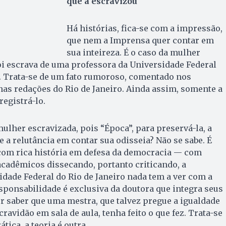
que a escravizou
Há histórias, fica-se com a impressão,
que nem a Imprensa quer contar em
sua inteireza. É o caso da mulher
foi escrava de uma professora da Universidade Federal
). Trata-se de um fato rumoroso, comentado nos
 nas redações do Rio de Janeiro. Ainda assim, somente a
registrá-lo.
ulher escravizada, pois “Época”, para preservá-la, a
e a relutância em contar sua odisseia? Não se sabe. É
 com rica história em defesa da democracia — com
cadêmicos dissecando, portanto criticando, a
idade Federal do Rio de Janeiro nada tem a ver com a
esponsabilidade é exclusiva da doutora que integra seus
r saber que uma mestra, que talvez pregue a igualdade
cravidão em sala de aula, tenha feito o que fez. Trata-se
ática, a teoria é outra.