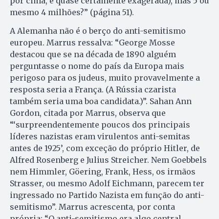
por cima, e quase certamente exagerada), mas 5 ou
mesmo 4 milhões?” (página 51).
A Alemanha não é o berço do anti-semitismo
europeu. Marrus ressalva: “George Mosse
destacou que se na década de 1890 alguém
perguntasse o nome do país da Europa mais
perigoso para os judeus, muito provavelmente a
resposta seria a França. (A Rússia czarista
também seria uma boa candidata.)”. Sahan Ann
Gordon, citada por Marrus, observa que
“‘surpreendentemente poucos dos principais
líderes nazistas eram virulentos anti-semitas
antes de 1925’, com exceção do próprio Hitler, de
Alfred Rosenberg e Julius Streicher. Nem Goebbels
nem Himmler, Göering, Frank, Hess, os irmãos
Strasser, ou mesmo Adolf Eichmann, parecem ter
ingressado no Partido Nazista em função do anti-
semitismo”. Marrus acrescenta, por conta
própria: “O anti-semitismo era algo central