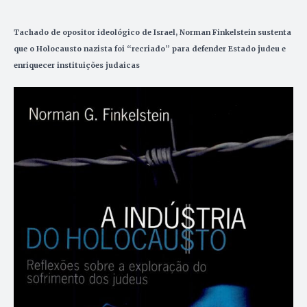
Tachado de opositor ideológico de Israel, Norman Finkelstein sustenta
que o Holocausto nazista foi “recriado” para defender Estado judeu e
enriquecer instituições judaicas