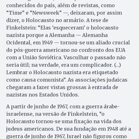
conhecidos do país, além de revistas, como
“Time” e “Newsweek” —, deixaram, por assim
dizer, o Holocausto no armário. A tese de
Finkelstein: “Elas ‘esqueceram’ o holocausto
nazista porque a Alemanha — Alemanha
Ocidental, em 1949 — tornou-se um aliado crucial
do pós-guerra americano no confronto dos EUA
com a União Soviética. Vasculhar o passado não
seria útil; na verdade, era um complicador. (…)
Lembrar o Holocausto nazista era etiquetado
como causa comunista”. As associações judaicas
chegaram a fazer vistas grossas à entrada de
nazistas nos Estados Unidos.
A partir de junho de 1967, com a guerra árabe-
israelense, na versão de Finkelstein, “o
Holocausto tornou-se uma fixação na vida dos
judeus americanos. De sua fundação em 1948 até a
guerra de junho de 1967, Israel não figurou como