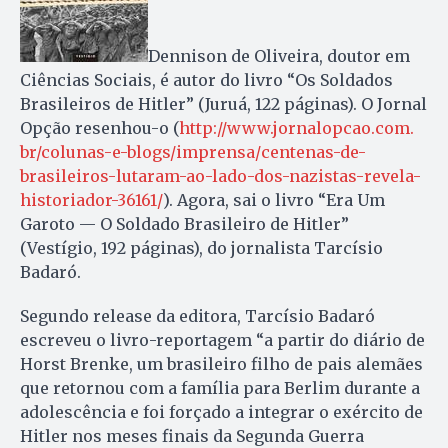
Dennison de Oliveira, doutor em
Ciências Sociais, é autor do livro “Os Soldados
Brasileiros de Hitler” (Juruá, 122 páginas). O Jornal
Opção resenhou-o (
http://www.jornalopcao.com.
br/colunas-e-blogs/imprensa/
centenas-de-
brasileiros-
lutaram-ao-lado-dos-nazistas-
revela-
historiador-36161/
). Agora, sai o livro “Era Um
Garoto — O Soldado Brasileiro de Hitler”
(Vestígio, 192 páginas), do jornalista Tarcísio
Badaró.
Segundo release da editora, Tarcísio Badaró
escreveu o livro-reportagem “a partir do diário de
Horst Brenke, um brasileiro filho de pais alemães
que retornou com a família para Berlim durante a
adolescência e foi forçado a integrar o exército de
Hitler nos meses finais da Segunda Guerra