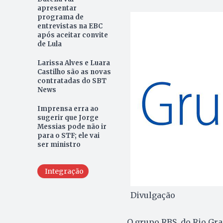
apresentar
programa de
entrevistas na EBC
após aceitar convite
de Lula
Larissa Alves e Luara
Castilho são as novas
contratadas do SBT
News
Imprensa erra ao
sugerir que Jorge
Messias pode não ir
para o STF; ele vai
ser ministro
Integração
Divulgação
O grupo RBS, do Rio Gran