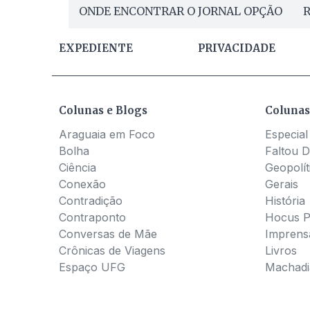
ONDE ENCONTRAR O JORNAL OPÇÃO
R
EXPEDIENTE
PRIVACIDADE
Colunas e Blogs
Colunas
Araguaia em Foco
Especial
Bolha
Faltou D
Ciência
Geopolít
Conexão
Gerais
Contradição
História
Contraponto
Hocus 
Conversas de Mãe
Imprens
Crônicas de Viagens
Livros
Espaço UFG
Machadia