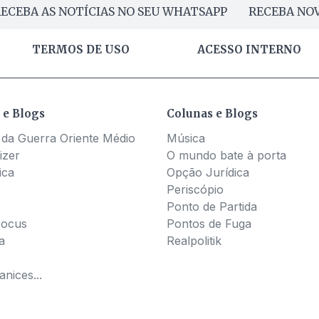
ECEBA AS NOTÍCIAS NO SEU WHATSAPP
RECEBA NOV
TERMOS DE USO
ACESSO INTERNO
 e Blogs
Colunas e Blogs
 da Guerra Oriente Médio
Música
izer
O mundo bate à porta
ica
Opção Jurídica
Periscópio
Ponto de Partida
Pocus
Pontos de Fuga
a
Realpolitik
nices...