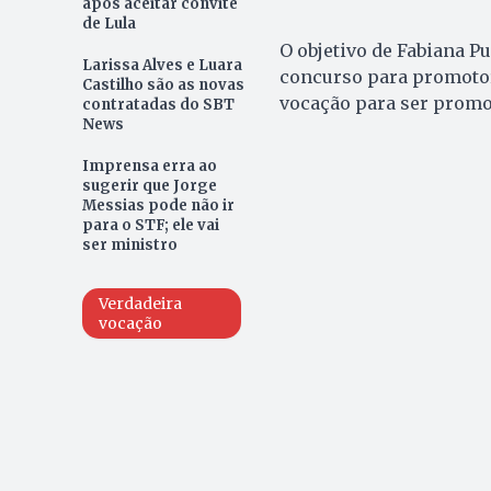
após aceitar convite
de Lula
O objetivo de Fabiana Pu
Larissa Alves e Luara
concurso para promotor
Castilho são as novas
vocação para ser promot
contratadas do SBT
News
Imprensa erra ao
sugerir que Jorge
Messias pode não ir
para o STF; ele vai
ser ministro
Verdadeira
vocação