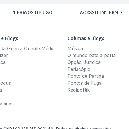
TERMOS DE USO
ACESSO INTERNO
 e Blogs
Colunas e Blogs
 da Guerra Oriente Médio
Música
izer
O mundo bate à porta
ica
Opção Jurídica
Periscópio
Ponto de Partida
Pocus
Pontos de Fuga
a
Realpolitik
nices...
a CNPJ 09.236.355/0001-59. Todos os direitos reservados.