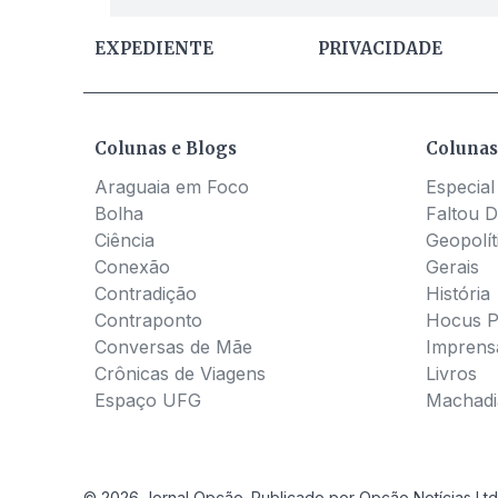
EXPEDIENTE
PRIVACIDADE
Colunas e Blogs
Colunas
Araguaia em Foco
Especial
Bolha
Faltou D
Ciência
Geopolít
Conexão
Gerais
Contradição
História
Contraponto
Hocus 
Conversas de Mãe
Imprens
Crônicas de Viagens
Livros
Espaço UFG
Machadia
© 2026 Jornal Opção. Publicado por Opção Notícias Ltd