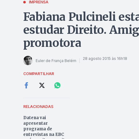
IMPRENSA
Fabiana Pulcineli est
estudar Direito. Ami
promotora
28 agosto 2015 às 16h18
Euler de França Belém
COMPARTILHAR
RELACIONADAS
Datena vai
apresentar
programa de
entrevistas na EBC