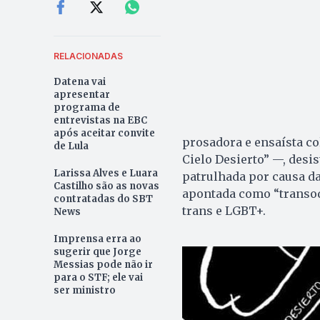
RELACIONADAS
Datena vai
apresentar
programa de
entrevistas na EBC
após aceitar convite
prosadora e ensaísta c
de Lula
Cielo Desierto” —, desis
Larissa Alves e Luara
patrulhada por causa das
Castilho são as novas
apontada como “transod
contratadas do SBT
trans e LGBT+.
News
Imprensa erra ao
sugerir que Jorge
Messias pode não ir
para o STF; ele vai
ser ministro