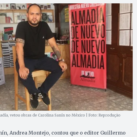
madía, vetou obras de Carolina Sanín no México | Foto: Reprodução
nín, Andrea Montejo, contou que o editor Guillermo