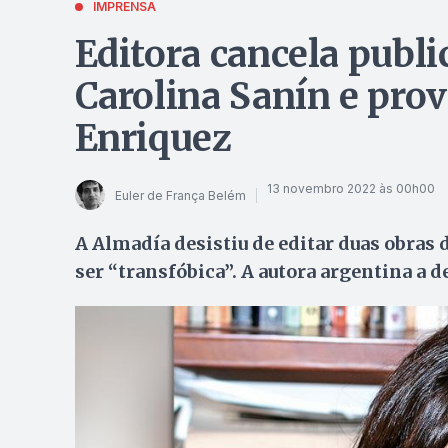
IMPRENSA
Editora cancela publi
Carolina Sanín e prov
Enriquez
13 novembro 2022 às 00h00
Euler de França Belém
A Almadía desistiu de editar duas obras 
ser “transfóbica”. A autora argentina a d