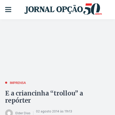
IMPRENSA
E a criancinha “trollou” a
repórter
02 agosto 2014 às 11h13
Elder Dias