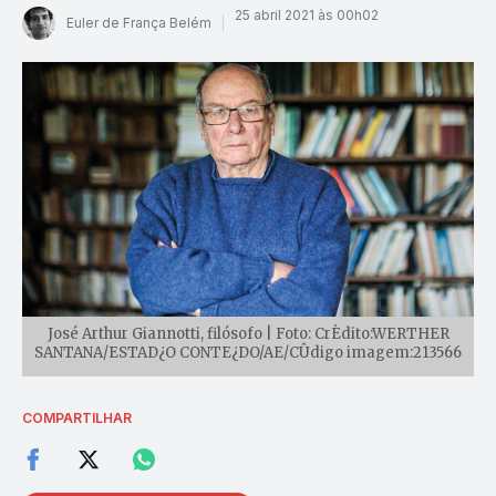
25 abril 2021 às 00h02
Euler de França Belém
José Arthur Giannotti, filósofo | Foto: CrÈdito:WERTHER
SANTANA/ESTAD¿O CONTE¿DO/AE/CÛdigo imagem:213566
COMPARTILHAR