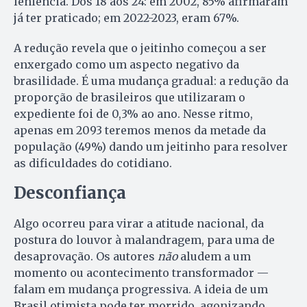
leniência. Dos 18 aos 24: em 2002, 85% afirmaram
já ter praticado; em 2022-2023, eram 67%.
A redução revela que o jeitinho começou a ser
enxergado como um aspecto negativo da
brasilidade. É uma mudança gradual: a redução da
proporção de brasileiros que utilizaram o
expediente foi de 0,3% ao ano. Nesse ritmo,
apenas em 2093 teremos menos da metade da
população (49%) dando um jeitinho para resolver
as dificuldades do cotidiano.
Desconfiança
Algo ocorreu para virar a atitude nacional, da
postura do louvor à malandragem, para uma de
desaprovação. Os autores
não
aludem a um
momento ou acontecimento transformador —
falam em mudança progressiva. A ideia de um
Brasil otimista pode ter morrido, agonizando