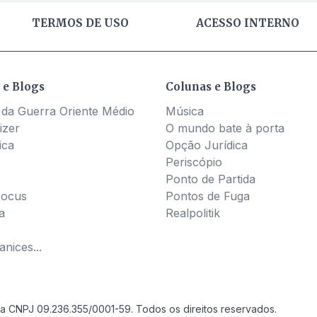
TERMOS DE USO
ACESSO INTERNO
 e Blogs
Colunas e Blogs
 da Guerra Oriente Médio
Música
izer
O mundo bate à porta
ica
Opção Jurídica
Periscópio
Ponto de Partida
Pocus
Pontos de Fuga
a
Realpolitik
nices...
a CNPJ 09.236.355/0001-59. Todos os direitos reservados.