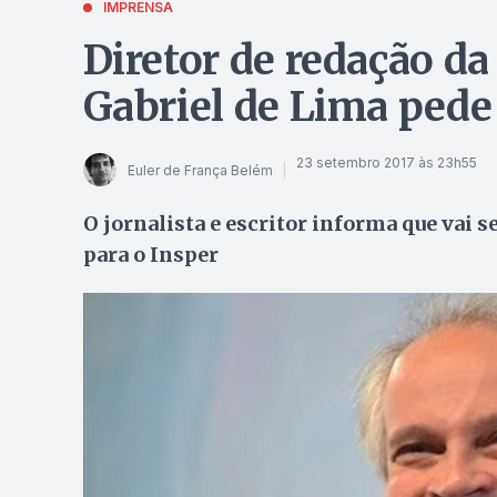
IMPRENSA
Diretor de redação da
Gabriel de Lima ped
23 setembro 2017 às 23h55
Euler de França Belém
O jornalista e escritor informa que vai s
para o Insper