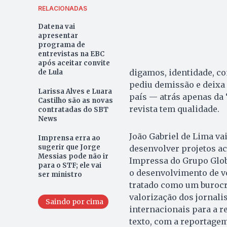
RELACIONADAS
Datena vai
apresentar
programa de
entrevistas na EBC
após aceitar convite
digamos, identidade, c
de Lula
pediu demissão e deixa
Larissa Alves e Luara
país — atrás apenas da 
Castilho são as novas
revista tem qualidade.
contratadas do SBT
News
João Gabriel de Lima vai
Imprensa erra ao
sugerir que Jorge
desenvolver projetos ac
Messias pode não ir
Impressa do Grupo Globo
para o STF; ele vai
o desenvolvimento de vo
ser ministro
tratado como um burocra
valorização dos jornali
Saindo por cima
internacionais para a r
texto, com a reportagem 