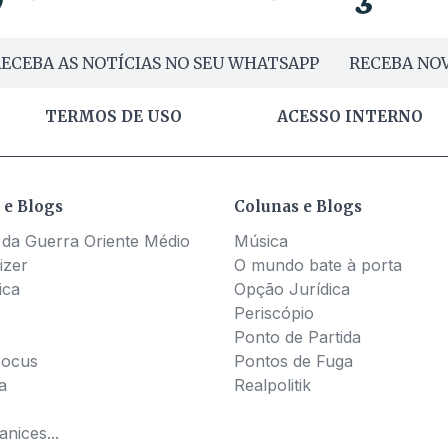
ECEBA AS NOTÍCIAS NO SEU WHATSAPP
RECEBA NOV
TERMOS DE USO
ACESSO INTERNO
 e Blogs
Colunas e Blogs
 da Guerra Oriente Médio
Música
izer
O mundo bate à porta
ica
Opção Jurídica
Periscópio
Ponto de Partida
Pocus
Pontos de Fuga
a
Realpolitik
nices...