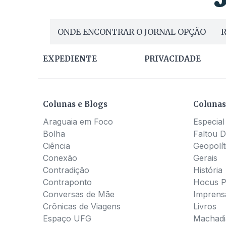
ONDE ENCONTRAR O JORNAL OPÇÃO
R
EXPEDIENTE
PRIVACIDADE
Colunas e Blogs
Colunas
Araguaia em Foco
Especial
Bolha
Faltou D
Ciência
Geopolít
Conexão
Gerais
Contradição
História
Contraponto
Hocus 
Conversas de Mãe
Imprens
Crônicas de Viagens
Livros
Espaço UFG
Machadia