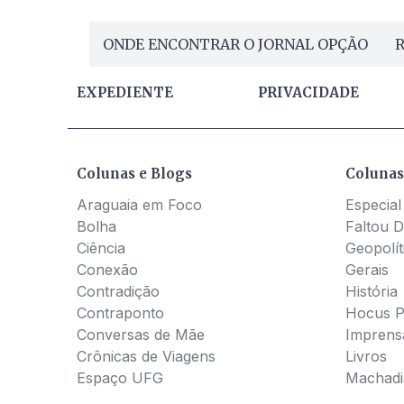
ONDE ENCONTRAR O JORNAL OPÇÃO
R
EXPEDIENTE
PRIVACIDADE
Colunas e Blogs
Colunas
Araguaia em Foco
Especial
Bolha
Faltou D
Ciência
Geopolít
Conexão
Gerais
Contradição
História
Contraponto
Hocus 
Conversas de Mãe
Imprens
Crônicas de Viagens
Livros
Espaço UFG
Machadia