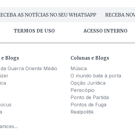
ECEBA AS NOTÍCIAS NO SEU WHATSAPP
RECEBA NOV
TERMOS DE USO
ACESSO INTERNO
 e Blogs
Colunas e Blogs
 da Guerra Oriente Médio
Música
izer
O mundo bate à porta
ica
Opção Jurídica
Periscópio
Ponto de Partida
Pocus
Pontos de Fuga
a
Realpolitik
nices...