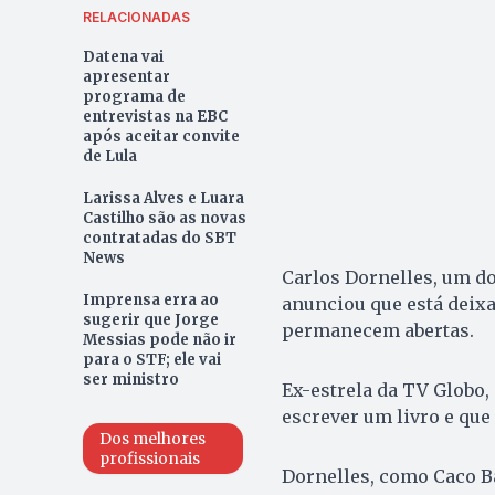
RELACIONADAS
Datena vai
apresentar
programa de
entrevistas na EBC
após aceitar convite
de Lula
Larissa Alves e Luara
Castilho são as novas
contratadas do SBT
News
Carlos Dornelles, um do
Imprensa erra ao
anunciou que está deixa
sugerir que Jorge
permanecem abertas.
Messias pode não ir
para o STF; ele vai
ser ministro
Ex-estrela da TV Globo,
escrever um livro e que
Dos melhores
profissionais
Dornelles, como Caco Ba