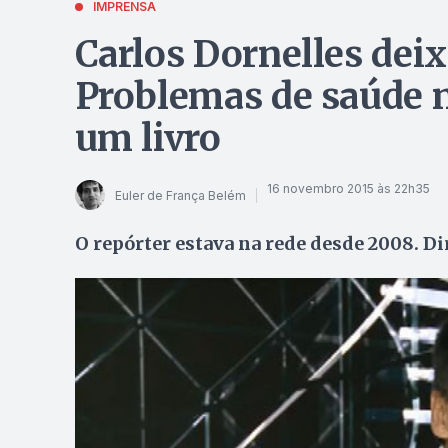
IMPRENSA
Carlos Dornelles deix
Problemas de saúde na
um livro
16 novembro 2015 às 22h35
Euler de França Belém
O repórter estava na rede desde 2008. D