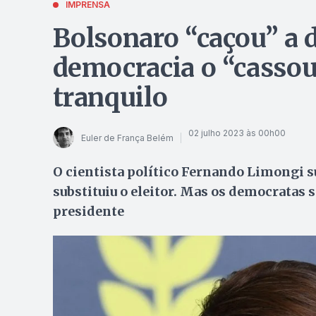
IMPRENSA
Bolsonaro “caçou” a 
democracia o “cassou”
tranquilo
02 julho 2023 às 00h00
Euler de França Belém
O cientista político Fernando Limongi s
substituiu o eleitor. Mas os democratas 
presidente