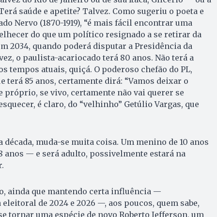
Terá saúde e apetite? Talvez. Como sugeriu o poeta e
o Nervo (1870-1919), “é mais fácil encontrar uma
lhecer do que um político resignado a se retirar da
, em 2034, quando poderá disputar a Presidência da
vez, o paulista-acariocado terá 80 anos. Não terá a
s tempos atuais, quiçá. O poderoso chefão do PL,
e terá 85 anos, certamente dirá: “Vamos deixar o
e próprio, se vivo, certamente não vai querer se
squecer, é claro, do “velhinho” Getúlio Vargas, que
a década, muda-se muita coisa. Um menino de 10 anos
18 anos — e será adulto, possivelmente estará na
.
, ainda que mantendo certa influência —
eleitoral de 2024 e 2026 —, aos poucos, quem sabe,
se tornar uma espécie de novo Roberto Jefferson, um