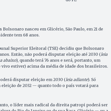
as Bolsonaro nasceu em Glicério, São Paulo, em 21 de
sidente tem 68 anos.
ibunal Superior Eleitoral (TSE) decidiu que Bolsonaro
 anos. Então, não poderá disputar eleição até 2030 (
leia
a abaixo
), quando terá 76 anos e será, portanto, um
e vivo estiver) acima da média de idade dos brasileiros.
oderá disputar eleição em 2030 (
leia adiante
). Só
 eleição de 2032 — quanto todo o país votará para
nto, o líder mais radical da direita patropi poderá ser
alvez do Rio de Janeiro ou de sua Ítaca, Glicério — ou a