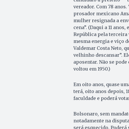
vereador. Com 78 anos. 
prosador mexicano Amad
mulher resignada a enve
cena”. (Daqui a 11 anos
República pela terceira 
mesma energia e viço do
Valdemar Costa Neto, qu
velhinho descansar”. El
aposentar. Não se pode e
voltou em 1950.)
Em oito anos, quase um
terá, oito anos depois, 
faculdade e poderá votar
Bolsonaro, sem mandato
notadamente na disputa 
será esquecido. Poderá 