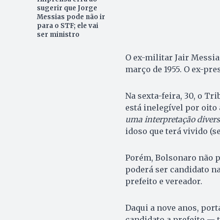
sugerir que Jorge
Messias pode não ir
para o STF; ele vai
ser ministro
O ex-militar Jair Messi
março de 1955. O ex-pre
Na sexta-feira, 30, o Tr
está inelegível por oito
uma interpretação divers
idoso que terá vivido (s
Porém, Bolsonaro não p
poderá ser candidato na
prefeito e vereador.
Daqui a nove anos, porta
candidato a prefeito — t