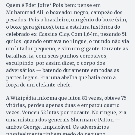
Quem é Eder Jofre? Pois bem: pense em
Muhammad Ali, o boxeador negro, campeão dos
pesados. Pois o brasileiro, um gênio do boxe (sim,
o boxe gera gênios), tem a estatura histórica do
celebrado ex-Cassius Clay. Com 1,64m, pesando 51
quilos, quando entrava no ringue, o mundo não via
um lutador pequeno, e sim um gigante. Durante as
batalhas, ia, com seus punhos corrosivos,
esculpindo, por assim dizer, o corpo dos
adversários — batendo duramente em todas as
partes legais. Era uma abelha que batia com a
força de um elefante-chefe.
A Wikipédia informa que lutou 81 vezes, obteve 75
vitórias, perdeu apenas duas e empatou quatro
vezes. Venceu 52 lutas por nocaute. No ringue, era
uma mistura dos generais Sherman e Patton —
ambos George. Implacável. Os adversários
possivelmente tinham medo do pequeno