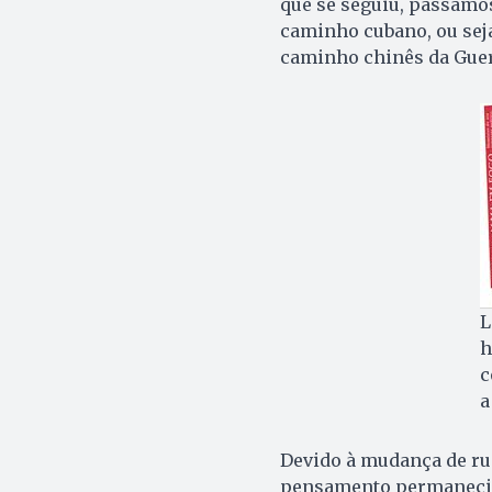
que se seguiu, passamos
caminho cubano, ou seja,
caminho chinês da Guerr
L
h
c
a
Devido à mudança de rum
pensamento permanecia 