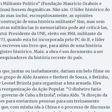
Militante Político” (Fundação Maurício Grabois e
ginas) fossem dogmáticas. Não são. O líder histórico do
ção mas inclui, escrupulosamente, as opiniões
 construção de uma história militante? Sim, mas sem
utras militâncias (o memorialista pode até criticá-las,
o). Presidente da UNE, eleito em 1961, militante da
973, quando esta foi incorporada pelo PC do B, e líder
 escreveu um livro que, para além de uma história
gistro histórico. Mais: a obra é um documento a ser
squisadores da história recente do país.
s que, juntas ou isoladamente, dariam um belo filme ou
o grupo de Aldo Arantes e Herbert de Souza, o Betinho,
e Leonel Brizola para organizar a luta armada. Eles
 reorganização da Ação Popular. “O dinheiro fazia
 governo de Cuba a Brizola”, relata Aldo. “A direção da
ares para enviarmos pessoas para um treinamento
 que, com minha ida à China e o processo de discussão