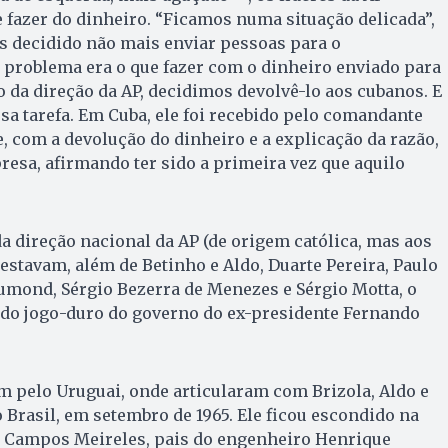
 fazer do dinheiro. “Ficamos numa situação delicada”,
s decidido não mais enviar pessoas para o
 problema era o que fazer com o dinheiro enviado para
o da direção da AP, decidimos devolvê-lo aos cubanos. E
sa tarefa. Em Cuba, ele foi recebido pelo comandante
e, com a devolução do dinheiro e a explicação da razão,
esa, afirmando ter sido a primeira vez que aquilo
da direção nacional da AP (de origem católica, mas aos
estavam, além de Betinho e Aldo, Duarte Pereira, Paulo
umond, Sérgio Bezerra de Menezes e Sérgio Motta, o
o do jogo-duro do governo do ex-presidente Fernando
 pelo Uruguai, onde articularam com Brizola, Aldo e
 Brasil, em setembro de 1965. Ele ficou escondido na
o Campos Meireles, pais do engenheiro Henrique