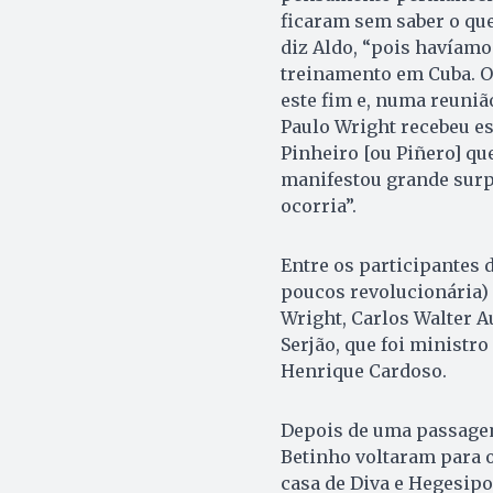
ficaram sem saber o que
diz Aldo, “pois havíamo
treinamento em Cuba. O
este fim e, numa reuniã
Paulo Wright recebeu es
Pinheiro [ou Piñero] qu
manifestou grande surpr
ocorria”.
Entre os participantes 
poucos revolucionária) 
Wright, Carlos Walter A
Serjão, que foi ministr
Henrique Cardoso.
Depois de uma passagem
Betinho voltaram para o
casa de Diva e Hegesip