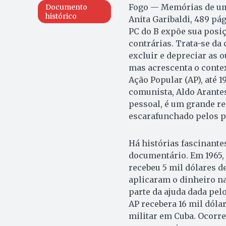
Fogo — Memórias de um 
Documento
histórico
Anita Garibaldi, 489 pá
PC do B expõe sua posi
contrárias. Trata-se da
excluir e depreciar as o
mas acrescenta o context
Ação Popular (AP), até 1
comunista, Aldo Arantes
pessoal, é um grande re
escarafunchado pelos pe
Há histórias fascinante
documentário. Em 1965, 
recebeu 5 mil dólares d
aplicaram o dinheiro na
parte da ajuda dada pelo
AP recebera 16 mil dól
militar em Cuba. Ocorre