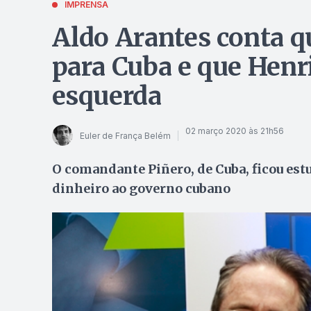
IMPRENSA
Aldo Arantes conta q
para Cuba e que Henr
esquerda
02 março 2020 às 21h56
Euler de França Belém
O comandante Piñero, de Cuba, ficou est
dinheiro ao governo cubano