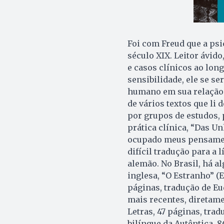
Foi com Freud que a psi
século XIX. Leitor ávid
e casos clínicos ao lon
sensibilidade, ele se se
humano em sua relação c
de vários textos que li
por grupos de estudos, 
prática clínica, “Das U
ocupado meus pensament
difícil tradução para a 
alemão. No Brasil, há a
inglesa, “O Estranho” (E
páginas, tradução de Eu
mais recentes, diretame
Letras, 47 páginas, trad
bilíngue da Autêntica, 