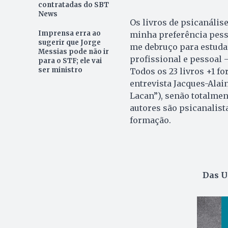
contratadas do SBT
News
Os livros de psicanális
Imprensa erra ao
minha preferência pessoa
sugerir que Jorge
me debruço para estuda
Messias pode não ir
profissional e pessoal
para o STF; ele vai
ser ministro
Todos os 23 livros +1 f
entrevista Jacques-Alai
Lacan”), senão totalmen
autores são psicanalis
formação.
Das U