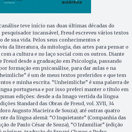
canálise teve início nas duas últimas décadas do
o, pesquisador incansável, Freud escreveu vários textos
go de sua vida. Pelos seus conhecimentos e
rviu da literatura, da mitologia, das artes para pensar o
om a cultura e no laço social com os outros. Diante
 de Freud desde a graduação em Psicologia, passando
por formação em psicanálise, para dar aulas e na
nheimliche” é um de meus textos preferidos e que tem
os e minha escrita. “Unheimliche” é uma palavra de
língua portuguesa e por isso preferi manter o título em
lgumas edições: desde a da Imago vertida da língua
dições Standard das Obras de Freud, vol. XVII, 34
doro Augusto Macieira de Souza); até outras quatro
nte da língua alemã: “O Inquietante” (Companhia das
ução de Paulo César de Souza), “O Infamiliar” (edição
86 páginas, tradução de Ernani Chaves e Pedro